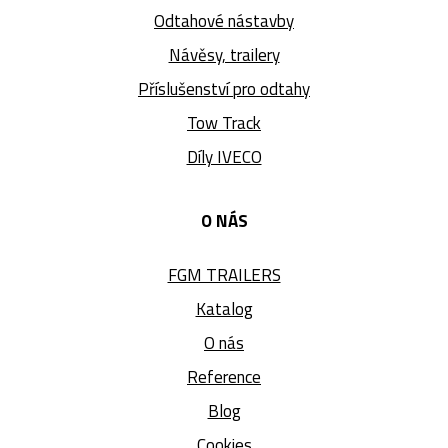
Odtahové nástavby
Návěsy, trailery
Příslušenství pro odtahy
Tow Track
Díly IVECO
O NÁS
FGM TRAILERS
Katalog
O nás
Reference
Blog
Cookies