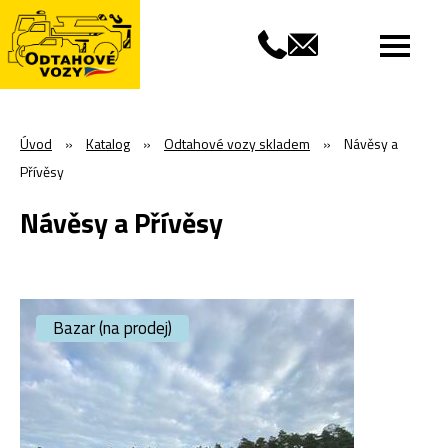
Úvod
»
Katalog
»
Odtahové vozy skladem
»
Návěsy a
Přívěsy
Návěsy a Přívěsy
Bazar (na prodej)