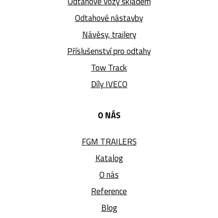
Odtahové vozy skladem
Odtahové nástavby
Návěsy, trailery
Příslušenství pro odtahy
Tow Track
Díly IVECO
O NÁS
FGM TRAILERS
Katalog
O nás
Reference
Blog