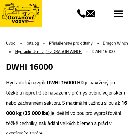
Úvod
»
Katalog
»
Příslušenství pro odtahy
»
Dragon Winch
»
Hydraulické navijáky DRAGON WINCH
»
DWHI 16000
DWHI 16000
Hydraulický naviják
DWHI 16000 HD
je navržený pro
těžké a nepřetržité nasazení v průmyslovém, vojenském
nebo záchranném sektoru. S maximální tažnou silou až
16
000 kg (35 000 lbs)
je ideální volbou pro vyprošťování
těžké techniky, nakládání velkých břemen a práci v
extrémním terénu.