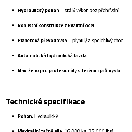
Hydraulický pohon
– stálý výkon bez přehřívání
Robustní konstrukce z kvalitní oceli
Planetová převodovka
– plynulý a spolehlivý chod
Automatická hydraulická brzda
Navrženo pro profesionály v terénu i průmyslu
Technické specifikace
Pohon:
Hydraulický
Maximální tažná síla:
16 000 kg (35 000 lbs)