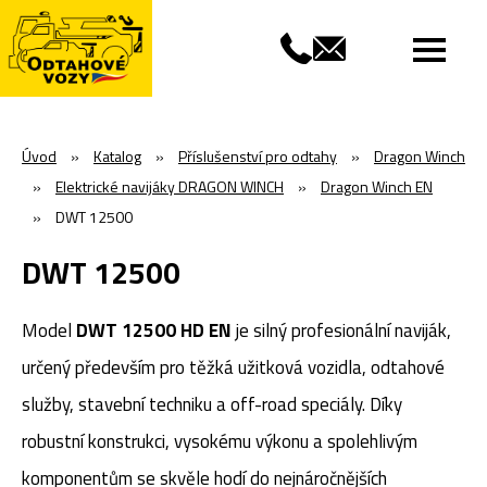
Úvod
»
Katalog
»
Příslušenství pro odtahy
»
Dragon Winch
»
Elektrické navijáky DRAGON WINCH
»
Dragon Winch EN
»
DWT 12500
DWT 12500
Model
DWT 12500 HD EN
je silný profesionální naviják,
určený především pro těžká užitková vozidla, odtahové
služby, stavební techniku a off-road speciály. Díky
robustní konstrukci, vysokému výkonu a spolehlivým
komponentům se skvěle hodí do nejnáročnějších