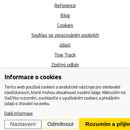
Reference
Blog
Cookies
Souhlas se zpracováním osobních
údajů
Tow Track
Zpětný odběr
Kontakt
Informace o cookies
Mapa webu
Tento web používá cookies a analytické nástroje pro sledování
návštěvnosti, které mohou obsahovat osobní údaje. Kliknutím na
tlačítko rozumím, souhlasíte s využíváním cookies a předáním
údajů o chování na webu.
Copyright © 2026 Odtahové vozy
Další informace
Facebook
Instagram
Nastavení
Odmítnout
Rozumím a přij