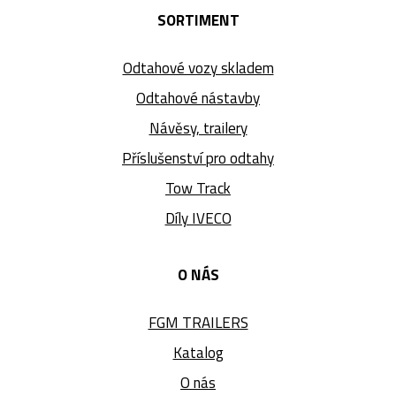
SORTIMENT
Odtahové vozy skladem
Odtahové nástavby
Návěsy, trailery
Příslušenství pro odtahy
Tow Track
Díly IVECO
O NÁS
FGM TRAILERS
Katalog
O nás