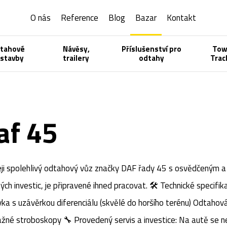
O nás
Reference
Blog
Bazar
Kontakt
tahové
Návěsy,
Příslušenství pro
To
stavby
trailery
odtahy
Trac
af 45
eji spolehlivý odtahový vůz značky DAF řady 45 s osvědčeným
ch investic, je připravené ihned pracovat. ​🛠️ Technické specif
vka s uzávěrkou diferenciálu (skvělé do horšího terénu) ​Odtahová
né stroboskopy ​🔧 Provedený servis a investice: ​Na autě se ne