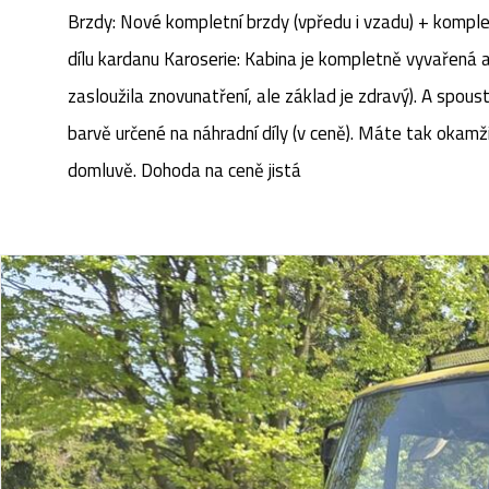
Brzdy: Nové kompletní brzdy (vpředu i vzadu) + komple
dílu kardanu ​Karoserie: Kabina je kompletně vyvařená
zasloužila znovunatření, ale základ je zdravý). ​A spou
barvě určené na náhradní díly (v ceně). Máte tak okamži
domluvě. Dohoda na ceně jistá