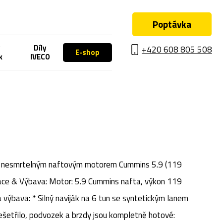
Poptávka
w
Díly
+420 608 805 508
E-shop
k
IVECO
 a nesmrtelným naftovým motorem Cummins 5.9 (119
ikace & Výbava: ​Motor: 5.9 Cummins nafta, výkon 119
 výbava: * Silný naviják na 6 tun se syntetickým lanem ​
šetřilo, podvozek a brzdy jsou kompletně hotové: ​