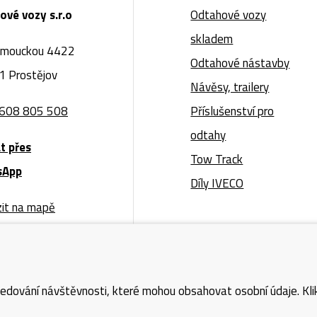
ové vozy s.r.o
Odtahové vozy
skladem
omouckou 4422
Odtahové nástavby
1 Prostějov
Návěsy, trailery
608 805 508
Příslušenství pro
odtahy
t přes
Tow Track
sApp
Díly IVECO
zit na mapě
ledování návštěvnosti, které mohou obsahovat osobní údaje. Klik