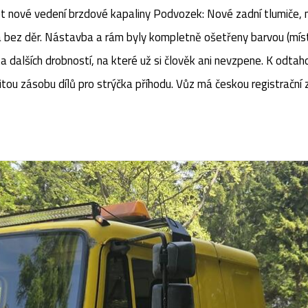
t nové vedení brzdové kapaliny ​Podvozek: Nové zadní tlumiče, n
 a bez děr. Nástavba a rám byly kompletně ošetřeny barvou (mís
sta dalších drobností, na které už si člověk ani nevzpene. ​K odt
tou zásobu dílů pro strýčka příhodu. ​Vůz má českou registrační z