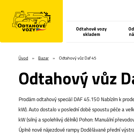
Odtahové vozy
Od
skladem
ná
Úvod
»
Bazar
»
Odtahový vůz Daf 45
Odtahový vůz D
Prodám odtahový speciál DAF 45.150 ​Nabízím k prod
kW). Auto dostalo v poslední době spoustu péče a velký
kW (silný a spolehlivý dělník) ​Pohon: Manuální převodo
Úplně nové nájezdové rampy ​Dodělávané přední výstraž